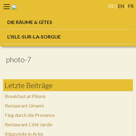
DE
|
EN
|
FR
DIE RÄUME & GÎTES
L’ISLE-SUR-LA-SORGUE
photo-7
Letzte Beiträge
Breakfast at Pilonis
Restaurant Umami
Flug durch die Provence
Restaurant Côté Jardin
Stippvisite in Arles