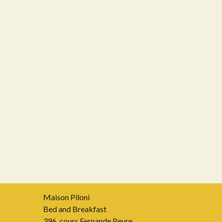
Maison Piloni
Bed and Breakfast
396, cours Fernande Peyre