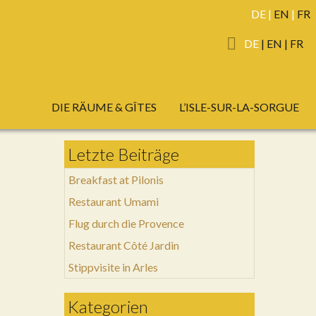
DE
|
EN
|
FR
DE
|
EN
|
FR
DIE RÄUME & GÎTES
L’ISLE-SUR-LA-SORGUE
Letzte Beiträge
Breakfast at Pilonis
Restaurant Umami
Flug durch die Provence
Restaurant Côté Jardin
Stippvisite in Arles
Kategorien